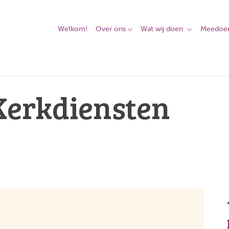
Welkom!
Over ons
Wat wij doen
Meedoe
Kerkdiensten