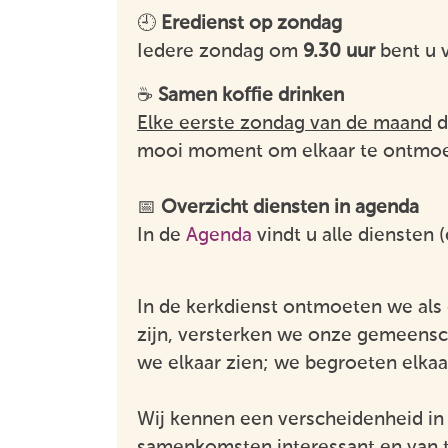
🕘
Eredienst op zondag
Iedere zondag om
9.30 uur
bent u 
☕
Samen koffie drinken
Elke eerste zondag van de maand
d
mooi moment om elkaar te ontmoe
📅
Overzicht diensten in agenda
In de
Agenda
vindt u alle diensten (
In de kerkdienst ontmoeten we al
zijn, versterken we onze gemeens
we elkaar zien; we begroeten elkaa
Wij kennen een verscheidenheid in 
samenkomsten interessant en van t