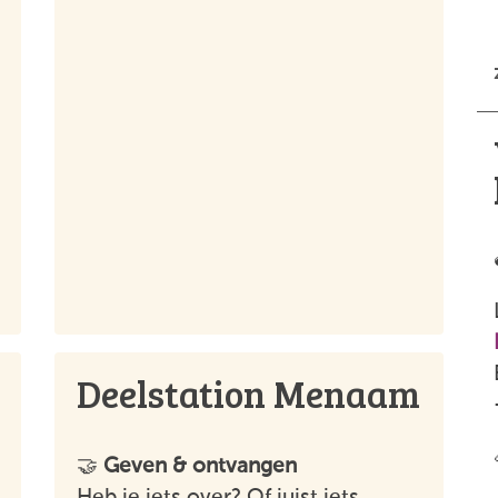
Deelstation Menaam
🤝
Geven & ontvangen
Heb je iets over? Of juist iets