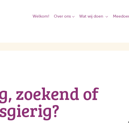
Welkom!
Over ons
Wat wij doen
Meedoe
g, zoekend of
sgierig?